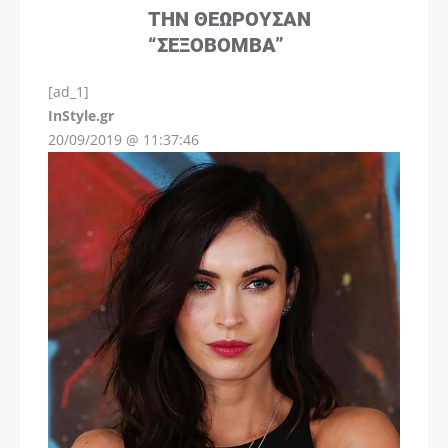
ΤΗΝ ΘΕΩΡΟΎΣΑΝ
“ΣΕΞΟΒΌΜΒΑ”
[ad_1]
InStyle.gr
20/09/2019 @ 11:37:46