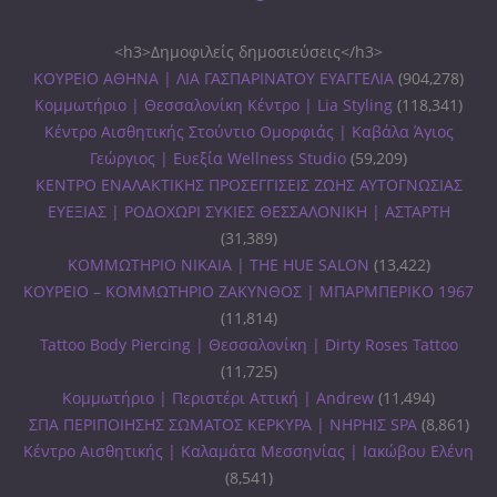
<h3>Δημοφιλείς δημοσιεύσεις</h3>
ΚΟΥΡΕΙΟ ΑΘΗΝΑ | ΛΙΑ ΓΑΣΠΑΡΙΝΑΤΟΥ ΕΥΑΓΓΕΛΙΑ
(904,278)
Κομμωτήριο | Θεσσαλονίκη Κέντρο | Lia Styling
(118,341)
Κέντρο Αισθητικής Στούντιο Ομορφιάς | Καβάλα Άγιος
Γεώργιος | Ευεξία Wellness Studio
(59,209)
ΚΕΝΤΡΟ ΕΝΑΛΑΚΤΙΚΗΣ ΠΡΟΣΕΓΓΙΣΕΙΣ ΖΩΗΣ ΑΥΤΟΓΝΩΣΙΑΣ
ΕΥΕΞΙΑΣ | ΡΟΔΟΧΩΡΙ ΣΥΚΙΕΣ ΘΕΣΣΑΛΟΝΙΚΗ | ΑΣΤΑΡΤΗ
(31,389)
ΚΟΜΜΩΤΗΡΙΟ ΝΙΚΑΙΑ | THE HUE SALON
(13,422)
ΚΟΥΡΕΙΟ – ΚΟΜΜΩΤΗΡΙΟ ΖΑΚΥΝΘΟΣ | ΜΠΑΡΜΠΕΡΙΚΟ 1967
(11,814)
Tattoo Body Piercing | Θεσσαλονίκη | Dirty Roses Tattoo
(11,725)
Κομμωτήριο | Περιστέρι Αττική | Andrew
(11,494)
ΣΠΑ ΠΕΡΙΠΟΙΗΣΗΣ ΣΩΜΑΤΟΣ ΚΕΡΚΥΡΑ | ΝΗΡΗΙΣ SPA
(8,861)
Κέντρο Αισθητικής | Καλαμάτα Μεσσηνίας | Ιακώβου Ελένη
(8,541)