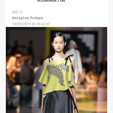
[ad_1]
Instagram
Kατερίνα Πιπέρη
19/09/2019 @ 03:42:03