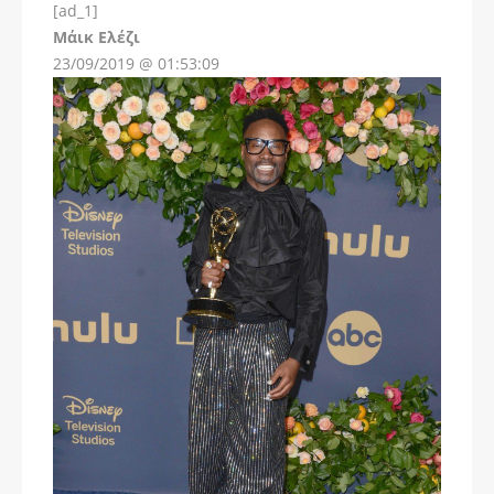
[ad_1]
Instagram
Μάικ Ελέζι
23/09/2019 @ 01:53:09