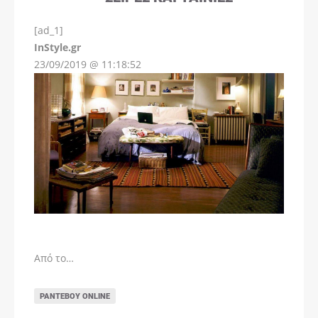
[ad_1]
InStyle.gr
23/09/2019 @ 11:18:52
Από το…
ΡΑΝΤΕΒΟΎ ONLINE