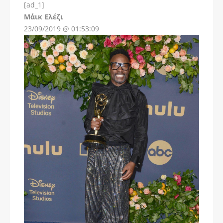
[ad_1]
Instagram
Μάικ Ελέζι
23/09/2019 @ 01:53:09