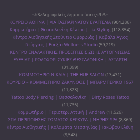
<h3>Δημοφιλείς δημοσιεύσεις</h3>
ΚΟΥΡΕΙΟ ΑΘΗΝΑ | ΛΙΑ ΓΑΣΠΑΡΙΝΑΤΟΥ ΕΥΑΓΓΕΛΙΑ
(904,286)
Κομμωτήριο | Θεσσαλονίκη Κέντρο | Lia Styling
(118,354)
Κέντρο Αισθητικής Στούντιο Ομορφιάς | Καβάλα Άγιος
Γεώργιος | Ευεξία Wellness Studio
(59,219)
ΚΕΝΤΡΟ ΕΝΑΛΑΚΤΙΚΗΣ ΠΡΟΣΕΓΓΙΣΕΙΣ ΖΩΗΣ ΑΥΤΟΓΝΩΣΙΑΣ
ΕΥΕΞΙΑΣ | ΡΟΔΟΧΩΡΙ ΣΥΚΙΕΣ ΘΕΣΣΑΛΟΝΙΚΗ | ΑΣΤΑΡΤΗ
(31,399)
ΚΟΜΜΩΤΗΡΙΟ ΝΙΚΑΙΑ | THE HUE SALON
(13,431)
ΚΟΥΡΕΙΟ – ΚΟΜΜΩΤΗΡΙΟ ΖΑΚΥΝΘΟΣ | ΜΠΑΡΜΠΕΡΙΚΟ 1967
(11,823)
Tattoo Body Piercing | Θεσσαλονίκη | Dirty Roses Tattoo
(11,736)
Κομμωτήριο | Περιστέρι Αττική | Andrew
(11,526)
ΣΠΑ ΠΕΡΙΠΟΙΗΣΗΣ ΣΩΜΑΤΟΣ ΚΕΡΚΥΡΑ | ΝΗΡΗΙΣ SPA
(8,869)
Κέντρο Αισθητικής | Καλαμάτα Μεσσηνίας | Ιακώβου Ελένη
(8,548)