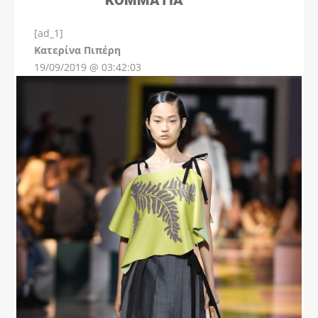
[ad_1]
Instagram
Kατερίνα Πιπέρη
19/09/2019 @ 03:42:03