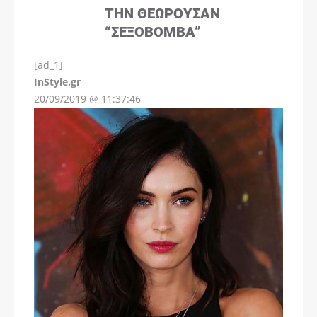
ΤΗΝ ΘΕΩΡΟΎΣΑΝ
“ΣΕΞΟΒΌΜΒΑ”
[ad_1]
InStyle.gr
20/09/2019 @ 11:37:46