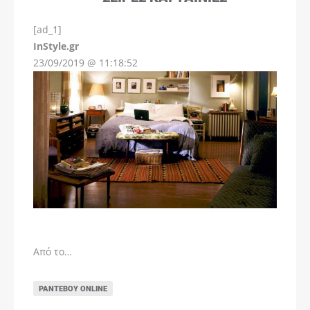
[ad_1]
InStyle.gr
23/09/2019 @ 11:18:52
Από το…
ΡΑΝΤΕΒΟΎ ONLINE