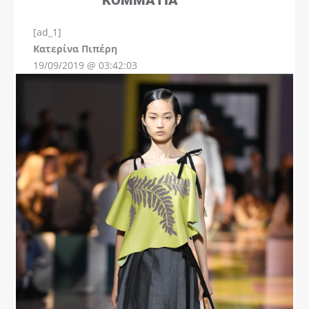
[ad_1]
Instagram
Kατερίνα Πιπέρη
19/09/2019 @ 03:42:03