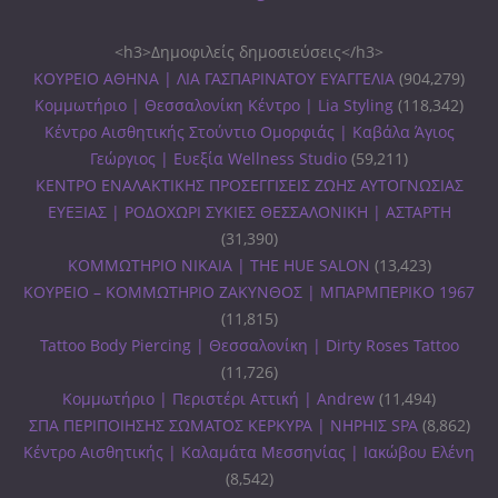
<h3>Δημοφιλείς δημοσιεύσεις</h3>
ΚΟΥΡΕΙΟ ΑΘΗΝΑ | ΛΙΑ ΓΑΣΠΑΡΙΝΑΤΟΥ ΕΥΑΓΓΕΛΙΑ
(904,279)
Κομμωτήριο | Θεσσαλονίκη Κέντρο | Lia Styling
(118,342)
Κέντρο Αισθητικής Στούντιο Ομορφιάς | Καβάλα Άγιος
Γεώργιος | Ευεξία Wellness Studio
(59,211)
ΚΕΝΤΡΟ ΕΝΑΛΑΚΤΙΚΗΣ ΠΡΟΣΕΓΓΙΣΕΙΣ ΖΩΗΣ ΑΥΤΟΓΝΩΣΙΑΣ
ΕΥΕΞΙΑΣ | ΡΟΔΟΧΩΡΙ ΣΥΚΙΕΣ ΘΕΣΣΑΛΟΝΙΚΗ | ΑΣΤΑΡΤΗ
(31,390)
ΚΟΜΜΩΤΗΡΙΟ ΝΙΚΑΙΑ | THE HUE SALON
(13,423)
ΚΟΥΡΕΙΟ – ΚΟΜΜΩΤΗΡΙΟ ΖΑΚΥΝΘΟΣ | ΜΠΑΡΜΠΕΡΙΚΟ 1967
(11,815)
Tattoo Body Piercing | Θεσσαλονίκη | Dirty Roses Tattoo
(11,726)
Κομμωτήριο | Περιστέρι Αττική | Andrew
(11,494)
ΣΠΑ ΠΕΡΙΠΟΙΗΣΗΣ ΣΩΜΑΤΟΣ ΚΕΡΚΥΡΑ | ΝΗΡΗΙΣ SPA
(8,862)
Κέντρο Αισθητικής | Καλαμάτα Μεσσηνίας | Ιακώβου Ελένη
(8,542)