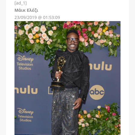
[ad_1]
Instagram
Μάικ Ελέζι
23/09/2019 @ 01:53:09