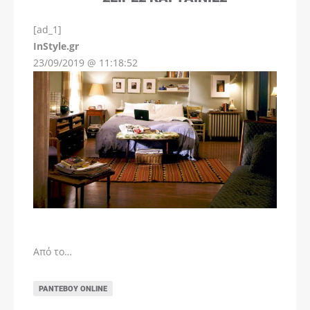
[ad_1]
InStyle.gr
23/09/2019 @ 11:18:52
Από το…
ΡΑΝΤΕΒΟΎ ONLINE