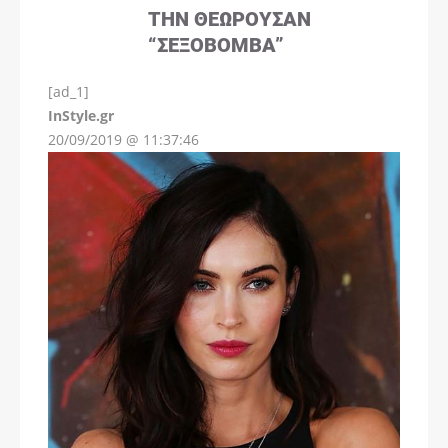
ΤΗΝ ΘΕΩΡΟΎΣΑΝ
“ΣΕΞΟΒΌΜΒΑ”
[ad_1]
InStyle.gr
20/09/2019 @ 11:37:46