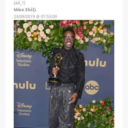
[ad_1]
Instagram
Μάικ Ελέζι
23/09/2019 @ 01:53:09