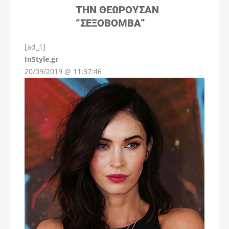
ΤΗΝ ΘΕΩΡΟΎΣΑΝ
“ΣΕΞΟΒΌΜΒΑ”
[ad_1]
InStyle.gr
20/09/2019 @ 11:37:46