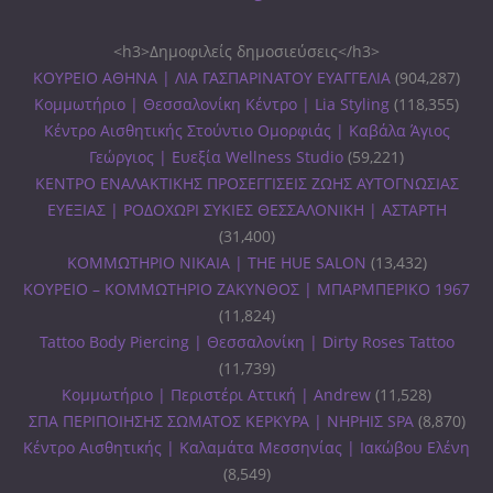
<h3>Δημοφιλείς δημοσιεύσεις</h3>
ΚΟΥΡΕΙΟ ΑΘΗΝΑ | ΛΙΑ ΓΑΣΠΑΡΙΝΑΤΟΥ ΕΥΑΓΓΕΛΙΑ
(904,287)
Κομμωτήριο | Θεσσαλονίκη Κέντρο | Lia Styling
(118,355)
Κέντρο Αισθητικής Στούντιο Ομορφιάς | Καβάλα Άγιος
Γεώργιος | Ευεξία Wellness Studio
(59,221)
ΚΕΝΤΡΟ ΕΝΑΛΑΚΤΙΚΗΣ ΠΡΟΣΕΓΓΙΣΕΙΣ ΖΩΗΣ ΑΥΤΟΓΝΩΣΙΑΣ
ΕΥΕΞΙΑΣ | ΡΟΔΟΧΩΡΙ ΣΥΚΙΕΣ ΘΕΣΣΑΛΟΝΙΚΗ | ΑΣΤΑΡΤΗ
(31,400)
ΚΟΜΜΩΤΗΡΙΟ ΝΙΚΑΙΑ | THE HUE SALON
(13,432)
ΚΟΥΡΕΙΟ – ΚΟΜΜΩΤΗΡΙΟ ΖΑΚΥΝΘΟΣ | ΜΠΑΡΜΠΕΡΙΚΟ 1967
(11,824)
Tattoo Body Piercing | Θεσσαλονίκη | Dirty Roses Tattoo
(11,739)
Κομμωτήριο | Περιστέρι Αττική | Andrew
(11,528)
ΣΠΑ ΠΕΡΙΠΟΙΗΣΗΣ ΣΩΜΑΤΟΣ ΚΕΡΚΥΡΑ | ΝΗΡΗΙΣ SPA
(8,870)
Κέντρο Αισθητικής | Καλαμάτα Μεσσηνίας | Ιακώβου Ελένη
(8,549)