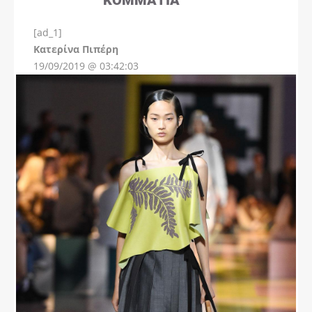
[ad_1]
Instagram
Kατερίνα Πιπέρη
19/09/2019 @ 03:42:03