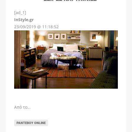
[ad_1]
InStyle.gr
23/09/2019 @ 11:18:52
Από το…
ΡΑΝΤΕΒΟΎ ONLINE