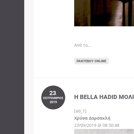
Από το…
ΡΑΝΤΕΒΟΎ ONLINE
23
.
Η BELLA HADID ΜΌΛ
ΣΕΠΤΈΜΒΡΙΟΣ
2019
[ad_1]
Instagram
Χρύσα Δαρσακλή
23/09/2019 @ 08:30:48