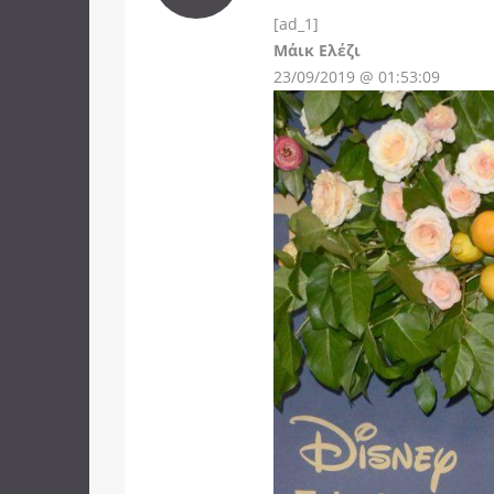
[ad_1]
Instagram
Μάικ Ελέζι
23/09/2019 @ 01:53:09