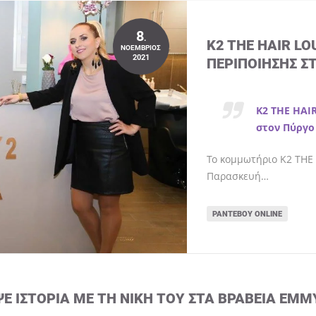
8
.
K2 THE HAIR L
ΝΟΈΜΒΡΙΟΣ
2021
ΠΕΡΙΠΟΊΗΣΗΣ Σ
K2 THE HAI
στον Πύργο
Το κομμωτήριο K2 THE 
Παρασκευή…
ΡΑΝΤΕΒΟΎ ONLINE
ΨΕ ΙΣΤΟΡΊΑ ΜΕ ΤΗ ΝΊΚΗ ΤΟΥ ΣΤΑ ΒΡΑΒΕΊΑ EMM