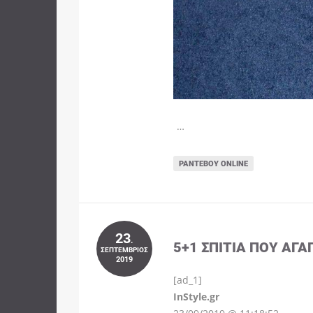
…
ΡΑΝΤΕΒΟΎ ONLINE
23
.
5+1 ΣΠΊΤΙΑ ΠΟΥ ΑΓΑ
ΣΕΠΤΈΜΒΡΙΟΣ
2019
[ad_1]
InStyle.gr