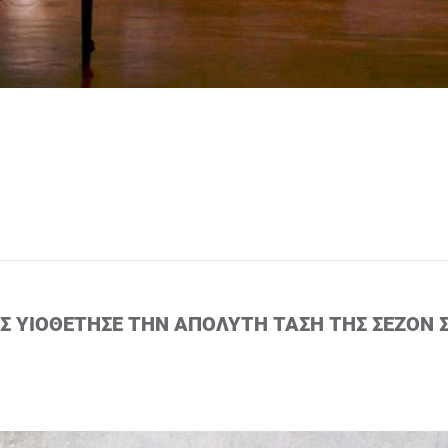
ΙΣ ΥΙΟΘΈΤΗΣΕ ΤΗΝ ΑΠΌΛΥΤΗ ΤΆΣΗ ΤΗΣ ΣΕΖΌΝ 