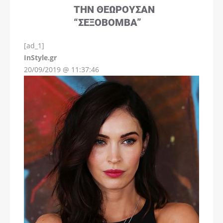
ΤΗΝ ΘΕΩΡΟΎΣΑΝ
“ΣΕΞΟΒΌΜΒΑ”
[ad_1]
InStyle.gr
20/09/2019 @ 11:37:46