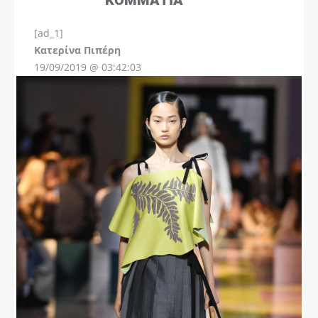
[ad_1]
Instagram
Kατερίνα Πιπέρη
19/09/2019 @ 03:42:03