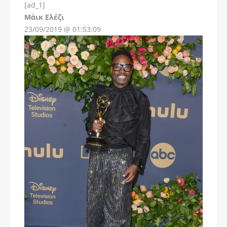
[ad_1]
Instagram
Μάικ Ελέζι
23/09/2019 @ 01:53:09