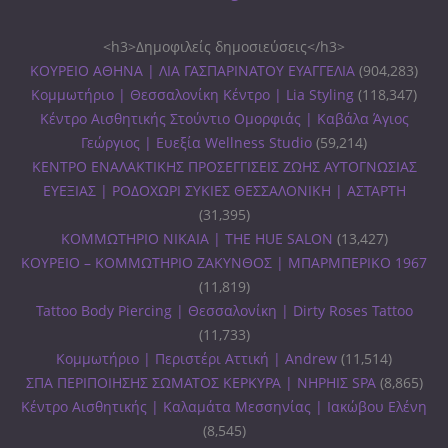
<h3>Δημοφιλείς δημοσιεύσεις</h3>
ΚΟΥΡΕΙΟ ΑΘΗΝΑ | ΛΙΑ ΓΑΣΠΑΡΙΝΑΤΟΥ ΕΥΑΓΓΕΛΙΑ
(904,283)
Κομμωτήριο | Θεσσαλονίκη Κέντρο | Lia Styling
(118,347)
Κέντρο Αισθητικής Στούντιο Ομορφιάς | Καβάλα Άγιος
Γεώργιος | Ευεξία Wellness Studio
(59,214)
ΚΕΝΤΡΟ ΕΝΑΛΑΚΤΙΚΗΣ ΠΡΟΣΕΓΓΙΣΕΙΣ ΖΩΗΣ ΑΥΤΟΓΝΩΣΙΑΣ
ΕΥΕΞΙΑΣ | ΡΟΔΟΧΩΡΙ ΣΥΚΙΕΣ ΘΕΣΣΑΛΟΝΙΚΗ | ΑΣΤΑΡΤΗ
(31,395)
ΚΟΜΜΩΤΗΡΙΟ ΝΙΚΑΙΑ | THE HUE SALON
(13,427)
ΚΟΥΡΕΙΟ – ΚΟΜΜΩΤΗΡΙΟ ΖΑΚΥΝΘΟΣ | ΜΠΑΡΜΠΕΡΙΚΟ 1967
(11,819)
Tattoo Body Piercing | Θεσσαλονίκη | Dirty Roses Tattoo
(11,733)
Κομμωτήριο | Περιστέρι Αττική | Andrew
(11,514)
ΣΠΑ ΠΕΡΙΠΟΙΗΣΗΣ ΣΩΜΑΤΟΣ ΚΕΡΚΥΡΑ | ΝΗΡΗΙΣ SPA
(8,865)
Κέντρο Αισθητικής | Καλαμάτα Μεσσηνίας | Ιακώβου Ελένη
(8,545)