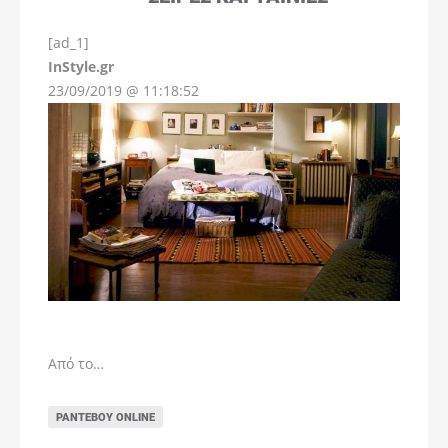
[ad_1]
InStyle.gr
23/09/2019 @ 11:18:52
Από το…
ΡΑΝΤΕΒΟΎ ONLINE