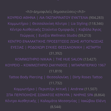
<h3>Δημοφιλείς δημοσιεύσεις</h3>
ΚΟΥΡΕΙΟ ΑΘΗΝΑ | ΛΙΑ ΓΑΣΠΑΡΙΝΑΤΟΥ ΕΥΑΓΓΕΛΙΑ
(904,283)
Κομμωτήριο | Θεσσαλονίκη Κέντρο | Lia Styling
(118,346)
Κέντρο Αισθητικής Στούντιο Ομορφιάς | Καβάλα Άγιος
Γεώργιος | Ευεξία Wellness Studio
(59,213)
ΚΕΝΤΡΟ ΕΝΑΛΑΚΤΙΚΗΣ ΠΡΟΣΕΓΓΙΣΕΙΣ ΖΩΗΣ ΑΥΤΟΓΝΩΣΙΑΣ
ΕΥΕΞΙΑΣ | ΡΟΔΟΧΩΡΙ ΣΥΚΙΕΣ ΘΕΣΣΑΛΟΝΙΚΗ | ΑΣΤΑΡΤΗ
(31,392)
ΚΟΜΜΩΤΗΡΙΟ ΝΙΚΑΙΑ | THE HUE SALON
(13,427)
ΚΟΥΡΕΙΟ – ΚΟΜΜΩΤΗΡΙΟ ΖΑΚΥΝΘΟΣ | ΜΠΑΡΜΠΕΡΙΚΟ 1967
(11,819)
Tattoo Body Piercing | Θεσσαλονίκη | Dirty Roses Tattoo
(11,732)
Κομμωτήριο | Περιστέρι Αττική | Andrew
(11,507)
ΣΠΑ ΠΕΡΙΠΟΙΗΣΗΣ ΣΩΜΑΤΟΣ ΚΕΡΚΥΡΑ | ΝΗΡΗΙΣ SPA
(8,864)
Κέντρο Αισθητικής | Καλαμάτα Μεσσηνίας | Ιακώβου Ελένη
(8,544)