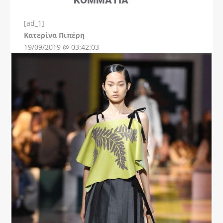
[ad_1]
Instagram
Kατερίνα Πιπέρη
19/09/2019 @ 03:42:03