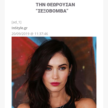
ΤΗΝ ΘΕΩΡΟΎΣΑΝ
“ΣΕΞΟΒΌΜΒΑ”
[ad_1]
InStyle.gr
20/09/2019 @ 11:37:46