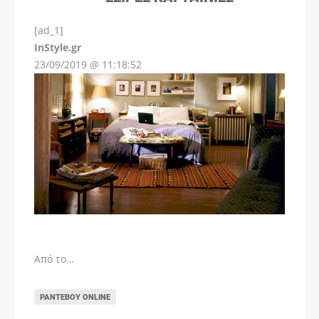
[ad_1]
InStyle.gr
23/09/2019 @ 11:18:52
Από το…
ΡΑΝΤΕΒΟΎ ONLINE