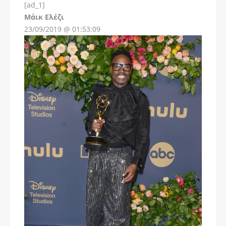
[ad_1]
Instagram
Μάικ Ελέζι
23/09/2019 @ 01:53:09