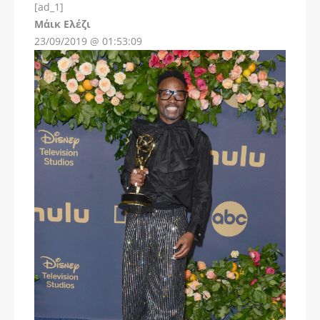
[ad_1]
Instagram
Μάικ Ελέζι
23/09/2019 @ 01:53:09