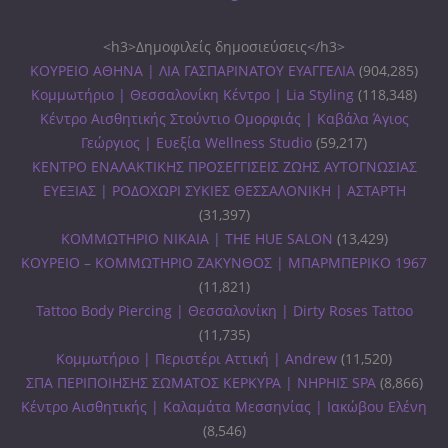
<h3>Δημοφιλείς δημοσιεύσεις</h3>
ΚΟΥΡΕΙΟ ΑΘΗΝΑ | ΛΙΑ ΓΑΣΠΑΡΙΝΑΤΟΥ ΕΥΑΓΓΕΛΙΑ
(904,285)
Κομμωτήριο | Θεσσαλονίκη Κέντρο | Lia Styling
(118,348)
Κέντρο Αισθητικής Στούντιο Ομορφιάς | Καβάλα Άγιος
Γεώργιος | Ευεξία Wellness Studio
(59,217)
ΚΕΝΤΡΟ ΕΝΑΛΑΚΤΙΚΗΣ ΠΡΟΣΕΓΓΙΣΕΙΣ ΖΩΗΣ ΑΥΤΟΓΝΩΣΙΑΣ
ΕΥΕΞΙΑΣ | ΡΟΔΟΧΩΡΙ ΣΥΚΙΕΣ ΘΕΣΣΑΛΟΝΙΚΗ | ΑΣΤΑΡΤΗ
(31,397)
ΚΟΜΜΩΤΗΡΙΟ ΝΙΚΑΙΑ | THE HUE SALON
(13,429)
ΚΟΥΡΕΙΟ – ΚΟΜΜΩΤΗΡΙΟ ΖΑΚΥΝΘΟΣ | ΜΠΑΡΜΠΕΡΙΚΟ 1967
(11,821)
Tattoo Body Piercing | Θεσσαλονίκη | Dirty Roses Tattoo
(11,735)
Κομμωτήριο | Περιστέρι Αττική | Andrew
(11,520)
ΣΠΑ ΠΕΡΙΠΟΙΗΣΗΣ ΣΩΜΑΤΟΣ ΚΕΡΚΥΡΑ | ΝΗΡΗΙΣ SPA
(8,866)
Κέντρο Αισθητικής | Καλαμάτα Μεσσηνίας | Ιακώβου Ελένη
(8,546)