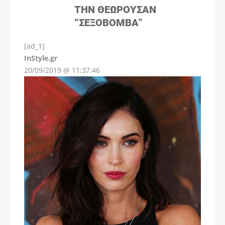
ΤΗΝ ΘΕΩΡΟΎΣΑΝ
“ΣΕΞΟΒΌΜΒΑ”
[ad_1]
InStyle.gr
20/09/2019 @ 11:37:46