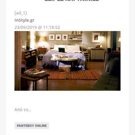
[ad_1]
InStyle.gr
23/09/2019 @ 11:18:52
Από το…
ΡΑΝΤΕΒΟΎ ONLINE