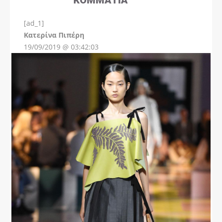
[ad_1]
Instagram
Kατερίνα Πιπέρη
19/09/2019 @ 03:42:03