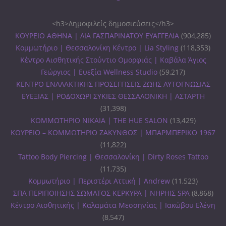
<h3>Δημοφιλείς δημοσιεύσεις</h3>
ΚΟΥΡΕΙΟ ΑΘΗΝΑ | ΛΙΑ ΓΑΣΠΑΡΙΝΑΤΟΥ ΕΥΑΓΓΕΛΙΑ
(904,285)
Κομμωτήριο | Θεσσαλονίκη Κέντρο | Lia Styling
(118,353)
Κέντρο Αισθητικής Στούντιο Ομορφιάς | Καβάλα Άγιος
Γεώργιος | Ευεξία Wellness Studio
(59,217)
ΚΕΝΤΡΟ ΕΝΑΛΑΚΤΙΚΗΣ ΠΡΟΣΕΓΓΙΣΕΙΣ ΖΩΗΣ ΑΥΤΟΓΝΩΣΙΑΣ
ΕΥΕΞΙΑΣ | ΡΟΔΟΧΩΡΙ ΣΥΚΙΕΣ ΘΕΣΣΑΛΟΝΙΚΗ | ΑΣΤΑΡΤΗ
(31,398)
ΚΟΜΜΩΤΗΡΙΟ ΝΙΚΑΙΑ | THE HUE SALON
(13,429)
ΚΟΥΡΕΙΟ – ΚΟΜΜΩΤΗΡΙΟ ΖΑΚΥΝΘΟΣ | ΜΠΑΡΜΠΕΡΙΚΟ 1967
(11,822)
Tattoo Body Piercing | Θεσσαλονίκη | Dirty Roses Tattoo
(11,735)
Κομμωτήριο | Περιστέρι Αττική | Andrew
(11,523)
ΣΠΑ ΠΕΡΙΠΟΙΗΣΗΣ ΣΩΜΑΤΟΣ ΚΕΡΚΥΡΑ | ΝΗΡΗΙΣ SPA
(8,868)
Κέντρο Αισθητικής | Καλαμάτα Μεσσηνίας | Ιακώβου Ελένη
(8,547)