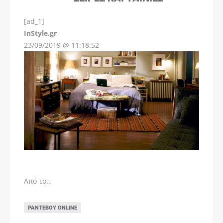
[ad_1]
InStyle.gr
23/09/2019 @ 11:18:52
Από το…
ΡΑΝΤΕΒΟΎ ONLINE