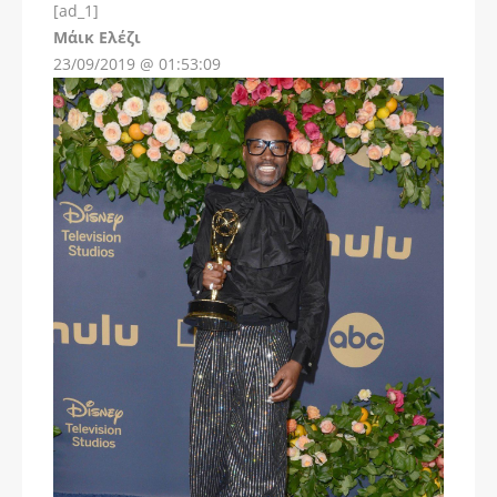
[ad_1]
Instagram
Μάικ Ελέζι
23/09/2019 @ 01:53:09