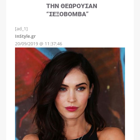
ΤΗΝ ΘΕΩΡΟΎΣΑΝ
“ΣΕΞΟΒΌΜΒΑ”
[ad_1]
InStyle.gr
20/09/2019 @ 11:37:46