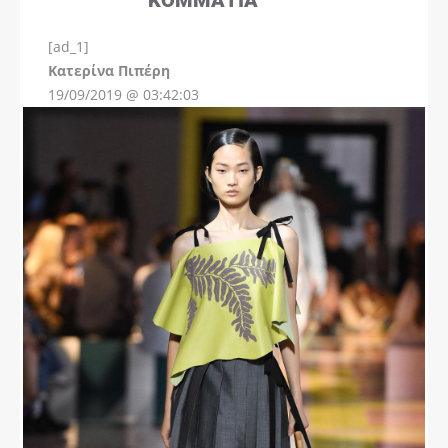
[ad_1]
Instagram
Kατερίνα Πιπέρη
19/09/2019 @ 03:42:03