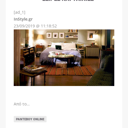
[ad_1]
InStyle.gr
23/09/2019 @ 11:18:52
Από το…
ΡΑΝΤΕΒΟΎ ONLINE