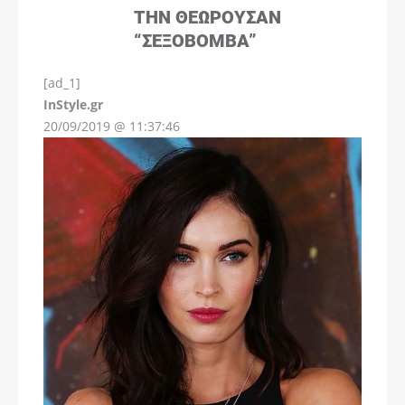
ΤΗΝ ΘΕΩΡΟΎΣΑΝ
“ΣΕΞΟΒΌΜΒΑ”
[ad_1]
InStyle.gr
20/09/2019 @ 11:37:46