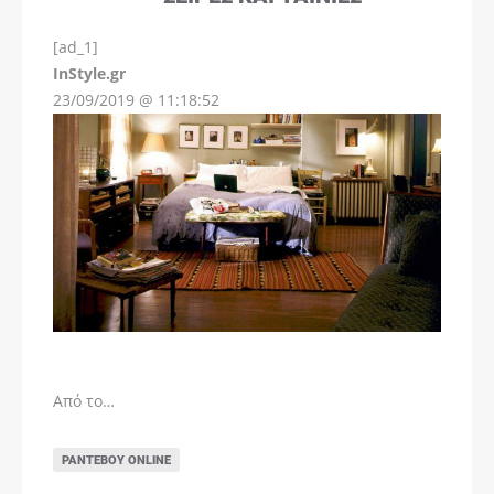
[ad_1]
InStyle.gr
23/09/2019 @ 11:18:52
Από το…
ΡΑΝΤΕΒΟΎ ONLINE