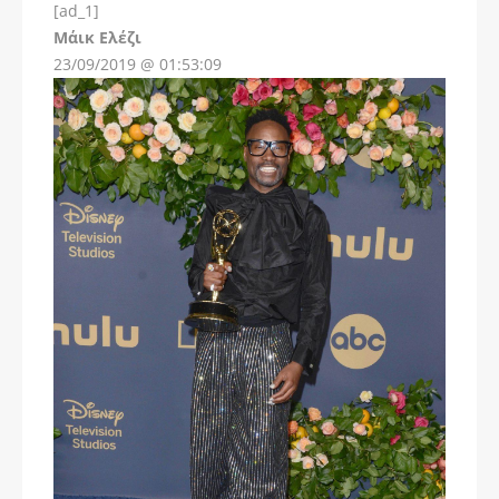
[ad_1]
Instagram
Μάικ Ελέζι
23/09/2019 @ 01:53:09