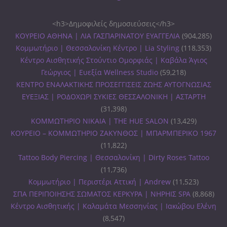
<h3>Δημοφιλείς δημοσιεύσεις</h3>
ΚΟΥΡΕΙΟ ΑΘΗΝΑ | ΛΙΑ ΓΑΣΠΑΡΙΝΑΤΟΥ ΕΥΑΓΓΕΛΙΑ
(904,285)
Κομμωτήριο | Θεσσαλονίκη Κέντρο | Lia Styling
(118,353)
Κέντρο Αισθητικής Στούντιο Ομορφιάς | Καβάλα Άγιος
Γεώργιος | Ευεξία Wellness Studio
(59,218)
ΚΕΝΤΡΟ ΕΝΑΛΑΚΤΙΚΗΣ ΠΡΟΣΕΓΓΙΣΕΙΣ ΖΩΗΣ ΑΥΤΟΓΝΩΣΙΑΣ
ΕΥΕΞΙΑΣ | ΡΟΔΟΧΩΡΙ ΣΥΚΙΕΣ ΘΕΣΣΑΛΟΝΙΚΗ | ΑΣΤΑΡΤΗ
(31,398)
ΚΟΜΜΩΤΗΡΙΟ ΝΙΚΑΙΑ | THE HUE SALON
(13,429)
ΚΟΥΡΕΙΟ – ΚΟΜΜΩΤΗΡΙΟ ΖΑΚΥΝΘΟΣ | ΜΠΑΡΜΠΕΡΙΚΟ 1967
(11,822)
Tattoo Body Piercing | Θεσσαλονίκη | Dirty Roses Tattoo
(11,736)
Κομμωτήριο | Περιστέρι Αττική | Andrew
(11,523)
ΣΠΑ ΠΕΡΙΠΟΙΗΣΗΣ ΣΩΜΑΤΟΣ ΚΕΡΚΥΡΑ | ΝΗΡΗΙΣ SPA
(8,868)
Κέντρο Αισθητικής | Καλαμάτα Μεσσηνίας | Ιακώβου Ελένη
(8,547)