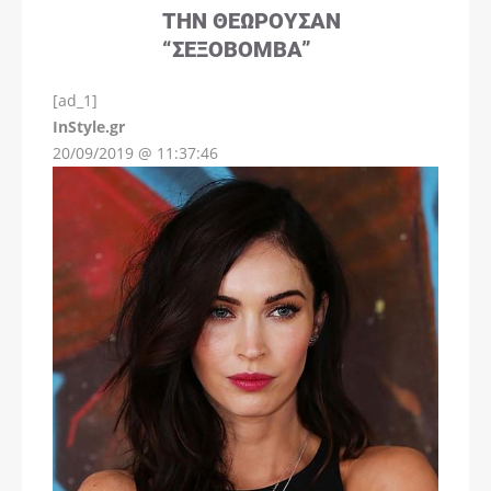
ΤΗΝ ΘΕΩΡΟΎΣΑΝ
“ΣΕΞΟΒΌΜΒΑ”
[ad_1]
InStyle.gr
20/09/2019 @ 11:37:46