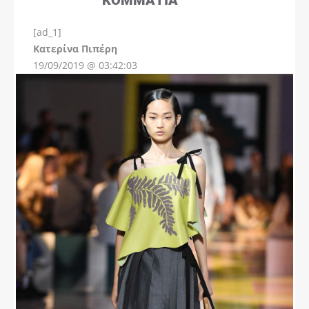
[ad_1]
Instagram
Kατερίνα Πιπέρη
19/09/2019 @ 03:42:03