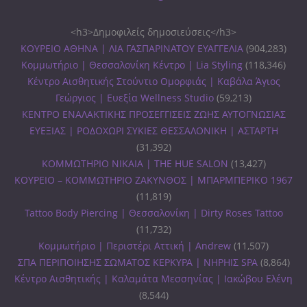
<h3>Δημοφιλείς δημοσιεύσεις</h3>
ΚΟΥΡΕΙΟ ΑΘΗΝΑ | ΛΙΑ ΓΑΣΠΑΡΙΝΑΤΟΥ ΕΥΑΓΓΕΛΙΑ
(904,283)
Κομμωτήριο | Θεσσαλονίκη Κέντρο | Lia Styling
(118,346)
Κέντρο Αισθητικής Στούντιο Ομορφιάς | Καβάλα Άγιος
Γεώργιος | Ευεξία Wellness Studio
(59,213)
ΚΕΝΤΡΟ ΕΝΑΛΑΚΤΙΚΗΣ ΠΡΟΣΕΓΓΙΣΕΙΣ ΖΩΗΣ ΑΥΤΟΓΝΩΣΙΑΣ
ΕΥΕΞΙΑΣ | ΡΟΔΟΧΩΡΙ ΣΥΚΙΕΣ ΘΕΣΣΑΛΟΝΙΚΗ | ΑΣΤΑΡΤΗ
(31,392)
ΚΟΜΜΩΤΗΡΙΟ ΝΙΚΑΙΑ | THE HUE SALON
(13,427)
ΚΟΥΡΕΙΟ – ΚΟΜΜΩΤΗΡΙΟ ΖΑΚΥΝΘΟΣ | ΜΠΑΡΜΠΕΡΙΚΟ 1967
(11,819)
Tattoo Body Piercing | Θεσσαλονίκη | Dirty Roses Tattoo
(11,732)
Κομμωτήριο | Περιστέρι Αττική | Andrew
(11,507)
ΣΠΑ ΠΕΡΙΠΟΙΗΣΗΣ ΣΩΜΑΤΟΣ ΚΕΡΚΥΡΑ | ΝΗΡΗΙΣ SPA
(8,864)
Κέντρο Αισθητικής | Καλαμάτα Μεσσηνίας | Ιακώβου Ελένη
(8,544)