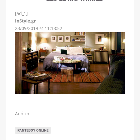
[ad_1]
InStyle.gr
23/09/2019 @ 11:18:52
Από το…
ΡΑΝΤΕΒΟΎ ONLINE