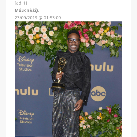
[ad_1]
Instagram
Μάικ Ελέζι
23/09/2019 @ 01:53:09