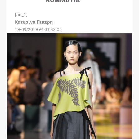
[ad_1]
Instagram
Kατερίνα Πιπέρη
19/09/2019 @ 03:42:03