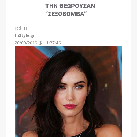
ΤΗΝ ΘΕΩΡΟΎΣΑΝ
“ΣΕΞΟΒΌΜΒΑ”
[ad_1]
InStyle.gr
20/09/2019 @ 11:37:46